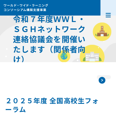
令和７年度ＷＷＬ・
WWLとは
ＳＧＨネットワーク
連絡協議会を開催い
採択機関
たします（関係者向
お知らせ
け）
全国高校生フォーラム
連絡協議会
２０２５年度 全国高校生フォ
外部リンク
ーラム
新着メール登録