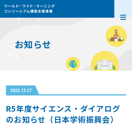
WWLとは
お知らせ
採択機関
お知らせ
全国高校生フォーラム
2022.12.27
連絡協議会
R5年度サイエンス・ダイアログ
外部リンク
のお知らせ（日本学術振興会）
新着メール登録